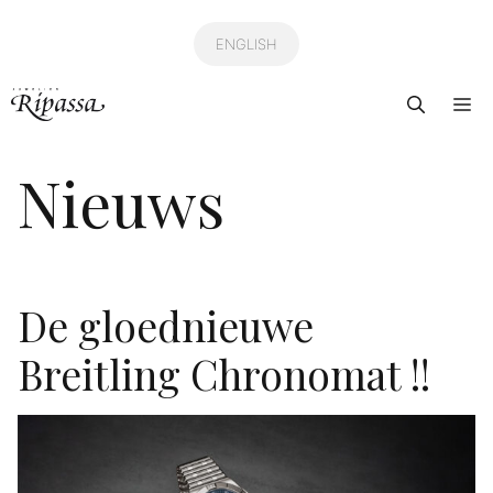
Ga
naar
ENGLISH
de
Me
inhoud
Nieuws
De gloednieuwe
Breitling Chronomat !!