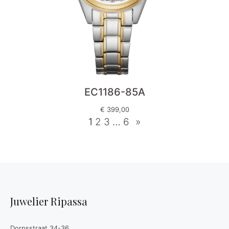
EC1186-85A
€
399,00
1
2
3
…
6
»
Juwelier Ripassa
Dorpsstraat 34-36