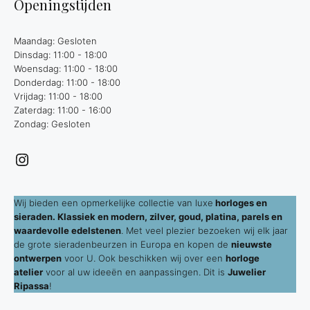
Openingstijden
Maandag: Gesloten
Dinsdag: 11:00 - 18:00
Woensdag: 11:00 - 18:00
Donderdag: 11:00 - 18:00
Vrijdag: 11:00 - 18:00
Zaterdag: 11:00 - 16:00
Zondag: Gesloten
Instagram
Wij bieden een opmerkelijke collectie van luxe
horloges en
sieraden. Klassiek en modern, zilver, goud, platina, parels en
waardevolle edelstenen
. Met veel plezier bezoeken wij elk jaar
de grote sieradenbeurzen in Europa en kopen de
nieuwste
ontwerpen
voor U. Ook beschikken wij over een
horloge
atelier
voor al uw ideeën en aanpassingen. Dit is
Juwelier
Ripassa
!