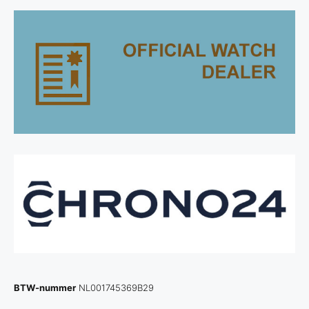
BTW-nummer
NL001745369B29