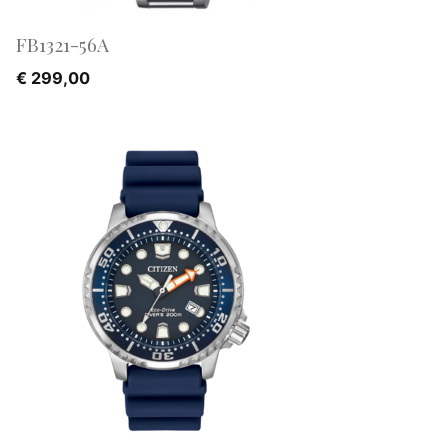
FB1321-56A
€
299,00