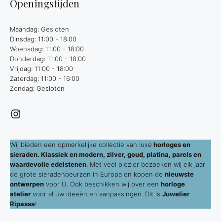
Openingstijden
Maandag: Gesloten
Dinsdag: 11:00 - 18:00
Woensdag: 11:00 - 18:00
Donderdag: 11:00 - 18:00
Vrijdag: 11:00 - 18:00
Zaterdag: 11:00 - 16:00
Zondag: Gesloten
Instagram
Wij bieden een opmerkelijke collectie van luxe
horloges en
sieraden. Klassiek en modern, zilver, goud, platina, parels en
waardevolle edelstenen
. Met veel plezier bezoeken wij elk jaar
de grote sieradenbeurzen in Europa en kopen de
nieuwste
ontwerpen
voor U. Ook beschikken wij over een
horloge
atelier
voor al uw ideeën en aanpassingen. Dit is
Juwelier
Ripassa
!