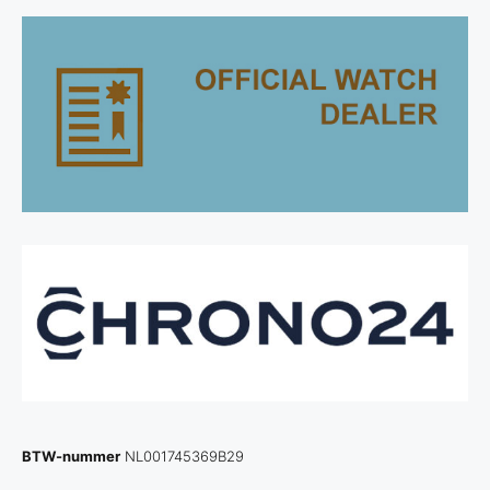
BTW-nummer
NL001745369B29