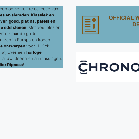
een opmerkelijke collectie van
es en sieraden. Klassiek en
ver, goud, platina, parels en
le edelstenen
. Met veel plezier
j elk jaar de grote
urzen in Europa en kopen
te ontwerpen
voor U. Ook
 wij over een
horloge
 al uw ideeën en aanpassingen.
ier Ripassa
!