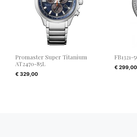
Promaster Super Titanium
FB1321-5
AT2470-85L
€
299,00
€
329,00