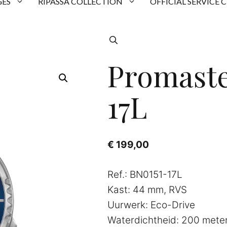
ES
RIPASSA COLLECTION
OFFICIAL SERVICE 
Promaste
17L
€
199,00
Ref.: BN0151-17L
Kast: 44 mm, RVS
Uurwerk: Eco-Drive
Waterdichtheid: 200 mete