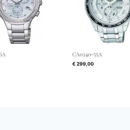
6A
CA0340-55A
€
299,00