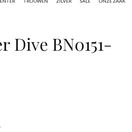
CENTER
TROUWEN
ZILVER
SALE
ONZE ZAAK
r Dive BN0151-
r