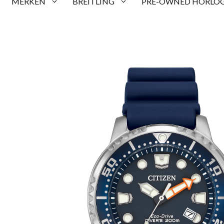
MERKEN
BREITLING
PRE-OWNED HORLOG