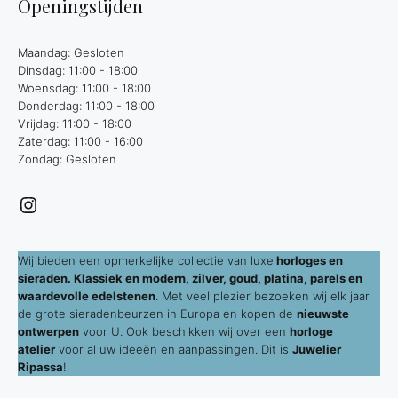
Openingstijden
Maandag: Gesloten
Dinsdag: 11:00 - 18:00
Woensdag: 11:00 - 18:00
Donderdag: 11:00 - 18:00
Vrijdag: 11:00 - 18:00
Zaterdag: 11:00 - 16:00
Zondag: Gesloten
Instagram
Wij bieden een opmerkelijke collectie van luxe
horloges en
sieraden. Klassiek en modern, zilver, goud, platina, parels en
waardevolle edelstenen
. Met veel plezier bezoeken wij elk jaar
de grote sieradenbeurzen in Europa en kopen de
nieuwste
ontwerpen
voor U. Ook beschikken wij over een
horloge
atelier
voor al uw ideeën en aanpassingen. Dit is
Juwelier
Ripassa
!