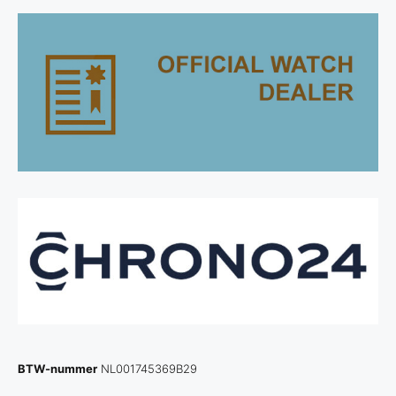
BTW-nummer
NL001745369B29