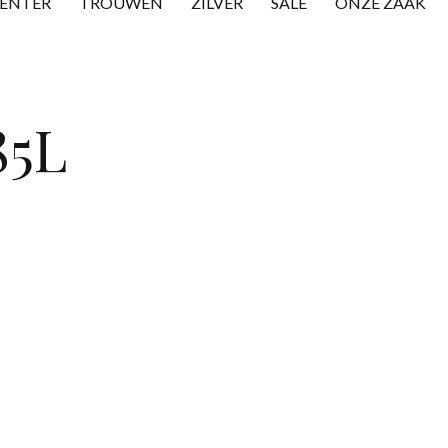
CENTER
TROUWEN
ZILVER
SALE
ONZE ZAAK
85L