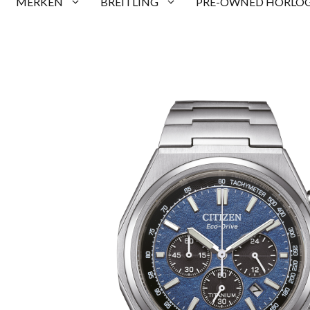
MERKEN
BREITLING
PRE-OWNED HORLOG