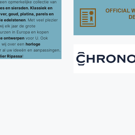
een opmerkelijke collectie van
es en sieraden. Klassiek en
ver, goud, platina, parels en
le edelstenen
. Met veel plezier
j elk jaar de grote
urzen in Europa en kopen
te ontwerpen
voor U. Ook
 wij over een
horloge
 al uw ideeën en aanpassingen.
ier Ripassa
!