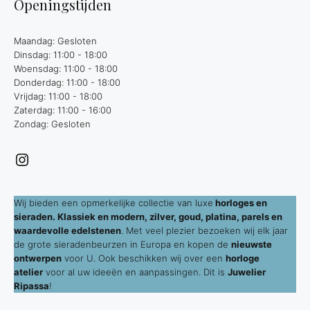
Openingstijden
Maandag: Gesloten
Dinsdag: 11:00 - 18:00
Woensdag: 11:00 - 18:00
Donderdag: 11:00 - 18:00
Vrijdag: 11:00 - 18:00
Zaterdag: 11:00 - 16:00
Zondag: Gesloten
Instagram
Wij bieden een opmerkelijke collectie van luxe
horloges en
sieraden. Klassiek en modern, zilver, goud, platina, parels en
waardevolle edelstenen
. Met veel plezier bezoeken wij elk jaar
de grote sieradenbeurzen in Europa en kopen de
nieuwste
ontwerpen
voor U. Ook beschikken wij over een
horloge
atelier
voor al uw ideeën en aanpassingen. Dit is
Juwelier
Ripassa
!