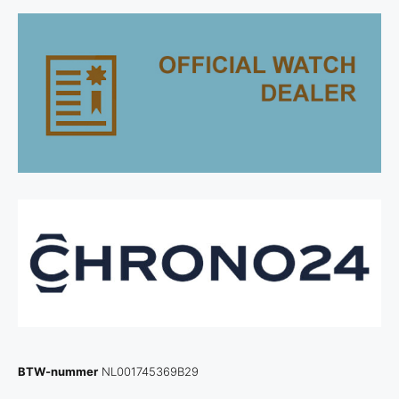
BTW-nummer
NL001745369B29