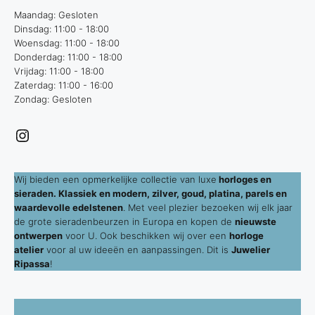
Maandag: Gesloten
Dinsdag: 11:00 - 18:00
Woensdag: 11:00 - 18:00
Donderdag: 11:00 - 18:00
Vrijdag: 11:00 - 18:00
Zaterdag: 11:00 - 16:00
Zondag: Gesloten
Instagram
Wij bieden een opmerkelijke collectie van luxe
horloges en
sieraden. Klassiek en modern, zilver, goud, platina, parels en
waardevolle edelstenen
. Met veel plezier bezoeken wij elk jaar
de grote sieradenbeurzen in Europa en kopen de
nieuwste
ontwerpen
voor U. Ook beschikken wij over een
horloge
atelier
voor al uw ideeën en aanpassingen. Dit is
Juwelier
Ripassa
!