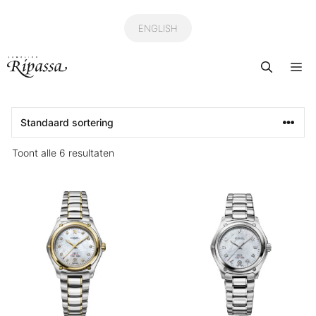
Ga
naar
ENGLISH
de
Me
inhoud
Toont alle 6 resultaten