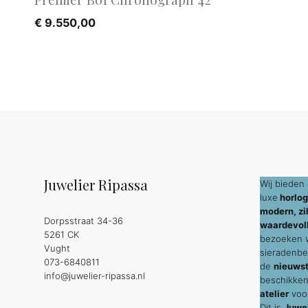
€
9.550,00
Juwelier Ripassa
Wij bieden 
luxe
horlog
modern, zil
Dorpsstraat 34-36
waardevol
5261 CK
bezoeken wi
Vught
sieradenbe
073-6840811
de
nieuws
info@juwelier-ripassa.nl
beschikken
atelier
voor
Dit is
Juwel