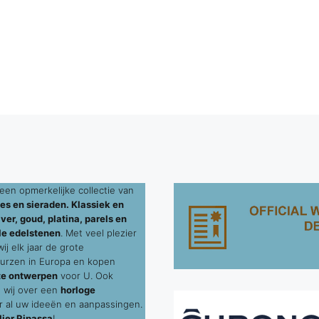
een opmerkelijke collectie van
es en sieraden. Klassiek en
ver, goud, platina, parels en
le edelstenen
. Met veel plezier
j elk jaar de grote
urzen in Europa en kopen
te ontwerpen
voor U. Ook
 wij over een
horloge
 al uw ideeën en aanpassingen.
ier Ripassa
!