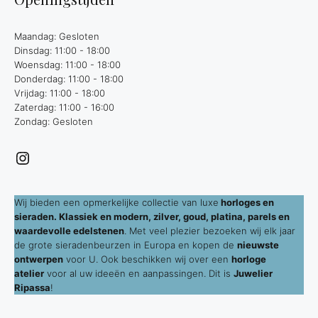
Maandag: Gesloten
Dinsdag: 11:00 - 18:00
Woensdag: 11:00 - 18:00
Donderdag: 11:00 - 18:00
Vrijdag: 11:00 - 18:00
Zaterdag: 11:00 - 16:00
Zondag: Gesloten
Instagram
Wij bieden een opmerkelijke collectie van luxe
horloges en
sieraden. Klassiek en modern, zilver, goud, platina, parels en
waardevolle edelstenen
. Met veel plezier bezoeken wij elk jaar
de grote sieradenbeurzen in Europa en kopen de
nieuwste
ontwerpen
voor U. Ook beschikken wij over een
horloge
atelier
voor al uw ideeën en aanpassingen. Dit is
Juwelier
Ripassa
!