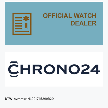
BTW-nummer
NL001745369B29