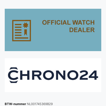
BTW-nummer
NL001745369B29