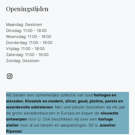
Openingstijden
Maandag: Gesloten
Dinsdag: 11:00 - 18:00
Woensdag: 11:00 - 18:00
Donderdag: 11:00 - 18:00
Vrijdag: 11:00 - 18:00
Zaterdag: 11:00 - 16:00
Zondag: Gesloten
Instagram
Wij bieden een opmerkelijke collectie van luxe
horloges en
sieraden. Klassiek en modern, zilver, goud, platina, parels en
waardevolle edelstenen
. Met veel plezier bezoeken wij elk jaar
de grote sieradenbeurzen in Europa en kopen de
nieuwste
ontwerpen
voor U. Ook beschikken wij over een
horloge
atelier
voor al uw ideeën en aanpassingen. Dit is
Juwelier
Ripassa
!