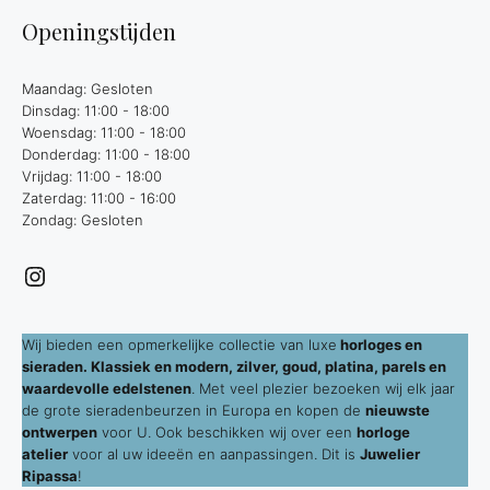
Openingstijden
Maandag: Gesloten
Dinsdag: 11:00 - 18:00
Woensdag: 11:00 - 18:00
Donderdag: 11:00 - 18:00
Vrijdag: 11:00 - 18:00
Zaterdag: 11:00 - 16:00
Zondag: Gesloten
Instagram
Wij bieden een opmerkelijke collectie van luxe
horloges en
sieraden. Klassiek en modern, zilver, goud, platina, parels en
waardevolle edelstenen
. Met veel plezier bezoeken wij elk jaar
de grote sieradenbeurzen in Europa en kopen de
nieuwste
ontwerpen
voor U. Ook beschikken wij over een
horloge
atelier
voor al uw ideeën en aanpassingen. Dit is
Juwelier
Ripassa
!