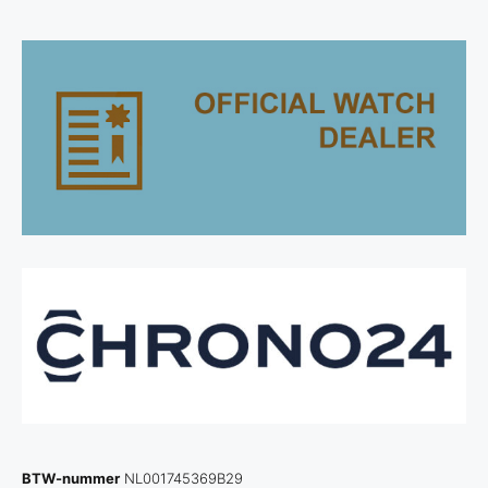
BTW-nummer
NL001745369B29