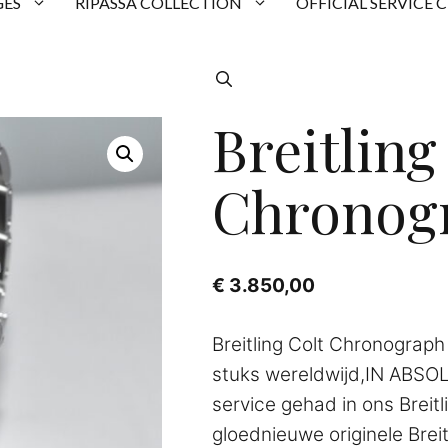
ES
RIPASSA COLLECTION
OFFICIAL SERVICE 
Breitling
Chronog
€
3.850,00
Breitling Colt Chronograp
stuks wereldwijd,IN ABSO
service gehad in ons Breit
gloednieuwe originele Breit