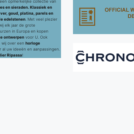
een opmerkelijke collectie van
es en sieraden. Klassiek en
ver, goud, platina, parels en
le edelstenen
. Met veel plezier
j elk jaar de grote
urzen in Europa en kopen
te ontwerpen
voor U. Ook
 wij over een
horloge
 al uw ideeën en aanpassingen.
ier Ripassa
!