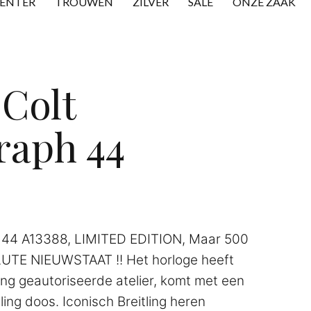
CENTER
TROUWEN
ZILVER
SALE
ONZE ZAAK
 Colt
raph 44
h 44 A13388, LIMITED EDITION, Maar 500
LUTE NIEUWSTAAT !! Het horloge heeft
ling geautoriseerde atelier, komt met een
ling doos. Iconisch Breitling heren