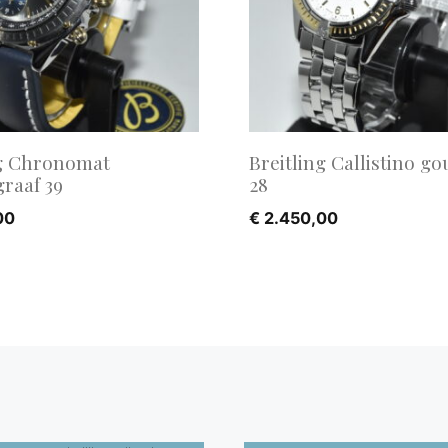
ng Chronomat
Breitling Callistino go
raaf 39
28
00
€
2.450,00