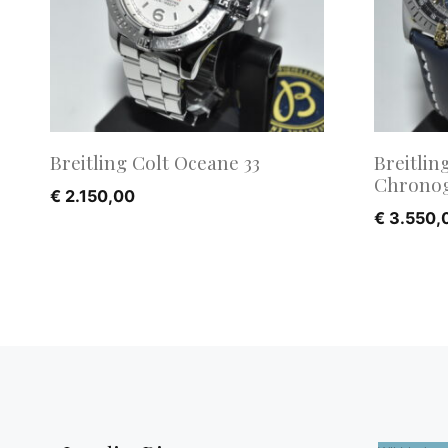
Breitling Colt Oceane 33
Breitli
Chronog
€
2.150,00
€
3.550,