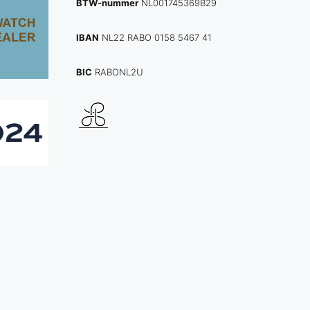
BTW-nummer
NL001745369B29
IBAN
NL22 RABO 0158 5467 41
BIC
RABONL2U