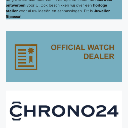
ontwerpen
voor U. Ook beschikken wij over een
horloge
atelier
voor al uw ideeën en aanpassingen. Dit is
Juwelier
Ripassa
!