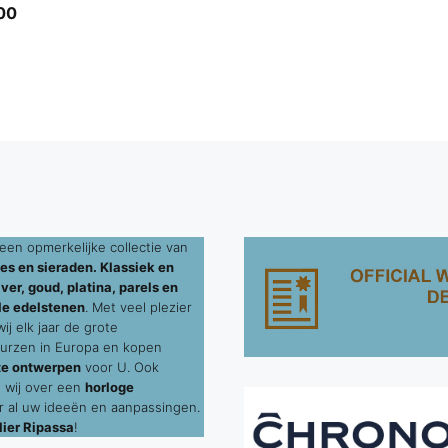
00
een opmerkelijke collectie van
es en sieraden. Klassiek en
ver, goud, platina, parels en
le edelstenen
. Met veel plezier
j elk jaar de grote
urzen in Europa en kopen
te ontwerpen
voor U. Ook
 wij over een
horloge
 al uw ideeën en aanpassingen.
ier Ripassa
!