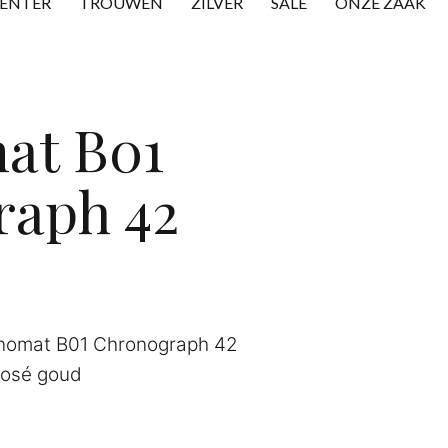
CENTER
TROUWEN
ZILVER
SALE
ONZE ZAAK
at B01
raph 42
onomat B01 Chronograph 42
rosé goud