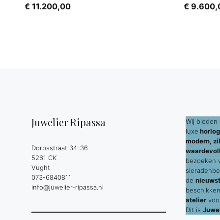
€
11.200,00
€
9.600,
Juwelier Ripassa
Wij bieden 
luxe
horlog
modern, zil
Dorpsstraat 34-36
waardevol
5261 CK
bezoeken wi
Vught
sieradenbe
073-6840811
de
nieuws
info@juwelier-ripassa.nl
beschikken
atelier
voor
Dit is
Juwel