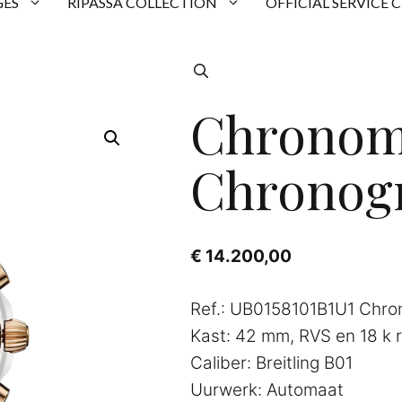
ES
RIPASSA COLLECTION
OFFICIAL SERVICE 
Chronom
Chronog
€
14.200,00
Ref.: UB0158101B1U1 Chr
Kast: 42 mm, RVS en 18 k 
Caliber: Breitling B01
Uurwerk: Automaat