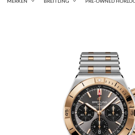
MERKEN
BREITLING
PRE-OWNED HORLOG