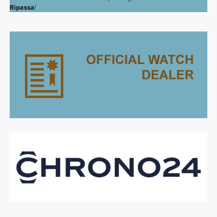
Ripassa
!