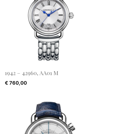
1942 – 42960, AA01 M
€
760,00