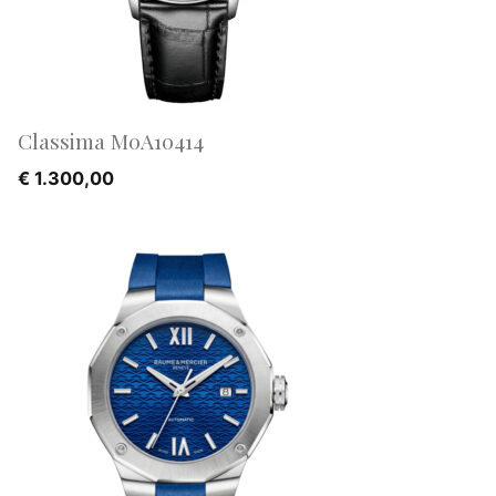
Classima M0A10414
€
1.300,00