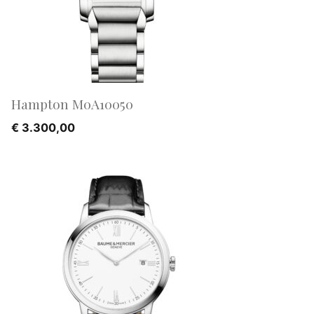
Hampton M0A10050
€
3.300,00