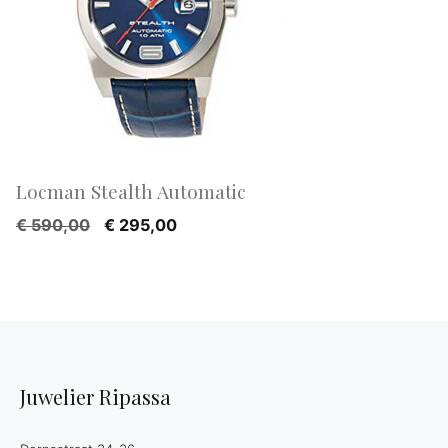
Locman Stealth Automatic
Oorspronkelijke
Huidige
€
590,00
€
295,00
prijs
prijs
was:
is:
€ 590,00.
€ 295,00.
Juwelier Ripassa