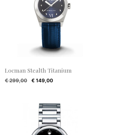
Locman Stealth Titanium
Oorspronkelijke
Huidige
€
299,00
€
149,00
prijs
prijs
was:
is:
€ 299,00.
€ 149,00.
AANBIEDING!