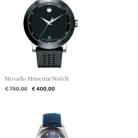
Movado Museum Watch
Oorspronkelijke
Huidige
€
750,00
€
400,00
prijs
prijs
was:
is:
€ 750,00.
€ 400,00.
AANBIEDING!