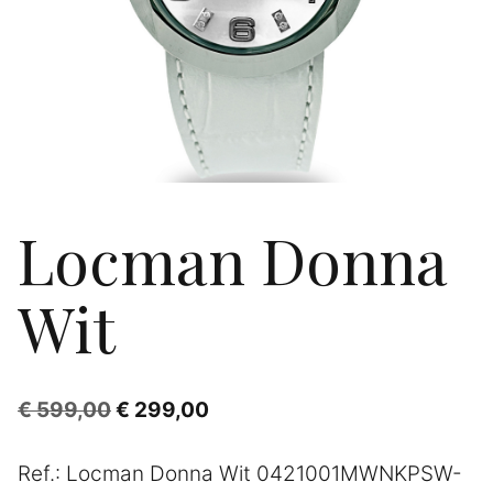
Locman Donna
Wit
Oorspronkelijke
Huidige
€
599,00
€
299,00
prijs
prijs
Ref.: Locman Donna Wit 0421001MWNKPSW-
was:
is: