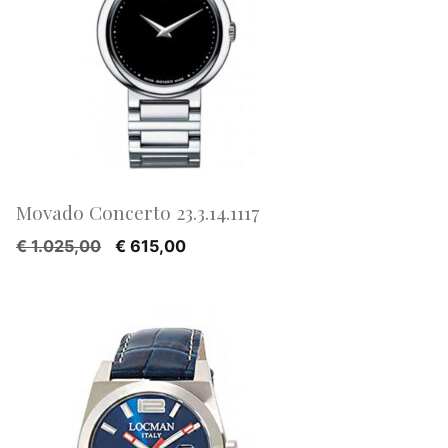
Movado Concerto 23.3.14.1117
Oorspronkelijke
Huidige
€
1.025,00
€
615,00
prijs
prijs
was:
is:
€ 1.025,00.
€ 615,00.
AANBIEDING!