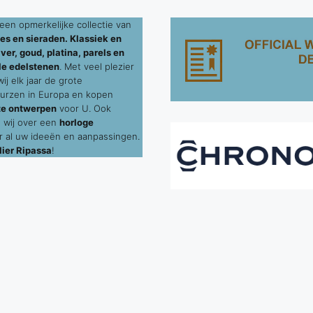
een opmerkelijke collectie van
es en sieraden. Klassiek en
ver, goud, platina, parels en
le edelstenen
. Met veel plezier
j elk jaar de grote
urzen in Europa en kopen
te ontwerpen
voor U. Ook
 wij over een
horloge
 al uw ideeën en aanpassingen.
ier Ripassa
!