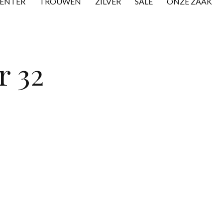
CENTER
TROUWEN
ZILVER
SALE
ONZE ZAAK
r 32