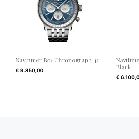
Navitimer B01 Chronograph 46
Navitim
Black
€
9.850,00
€
6.100,