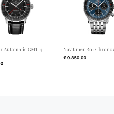
er Automatic GMT 41
Navitimer B01 Chrono
€
9.850,00
00