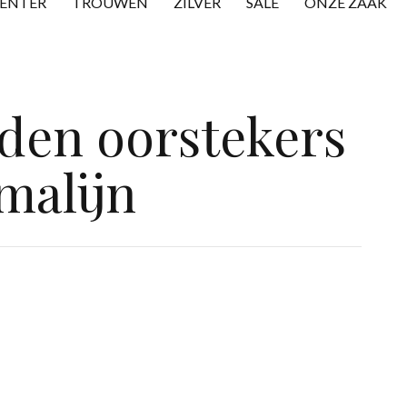
CENTER
TROUWEN
ZILVER
SALE
ONZE ZAAK
den oorstekers
malijn