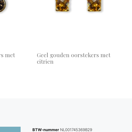
rs met
Geel gouden oorstekers met
citrien
BTW-nummer
NL001745369B29