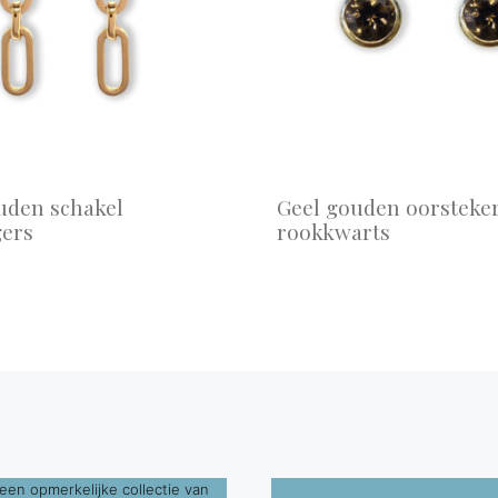
uden schakel
Geel gouden oorsteke
ers
rookkwarts
een opmerkelijke collectie van