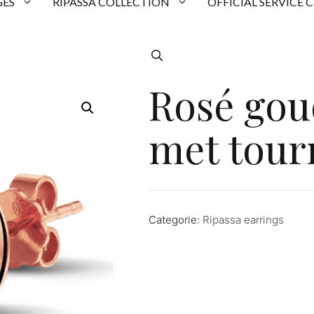
ES
RIPASSA COLLECTION
OFFICIAL SERVICE 
Rosé gou
met tour
Categorie:
Ripassa earrings