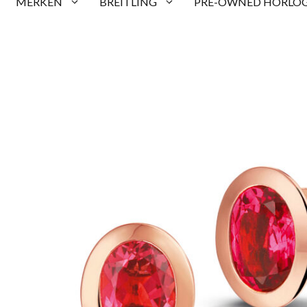
MERKEN
BREITLING
PRE-OWNED HORLOG