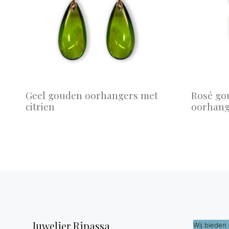
Geel gouden oorhangers met
Rosé go
citrien
oorhang
Juwelier Ripassa
Wij bieden 