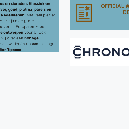
es en sieraden. Klassiek en
ver, goud, platina, parels en
le edelstenen
. Met veel plezier
j elk jaar de grote
urzen in Europa en kopen
te ontwerpen
voor U. Ook
 wij over een
horloge
 al uw ideeën en aanpassingen.
ier Ripassa
!