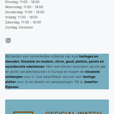
Dinsdag: 11:00 - 18:00
Woensdag: 11:00 - 18:00
Donderdag: 11:00 - 18:00
Vrijdag: 11:00 - 18:00
Zaterdag: 11:00 - 16:00
Zondag: Gesloten
Instagram
Wij bieden een opmerkelijke collectie van luxe
horloges en
sieraden. Klassiek en modern, zilver, goud, platina, parels en
waardevolle edelstenen
. Met veel plezier bezoeken wij elk jaar
de grote sieradenbeurzen in Europa en kopen de
nieuwste
ontwerpen
voor U. Ook beschikken wij over een
horloge
atelier
voor al uw ideeën en aanpassingen. Dit is
Juwelier
Ripassa
!