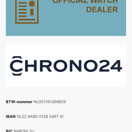
BTW-nummer
NL001745369B29
IBAN
NL22 RABO 0158 5467 41
BIC
RABONL2U