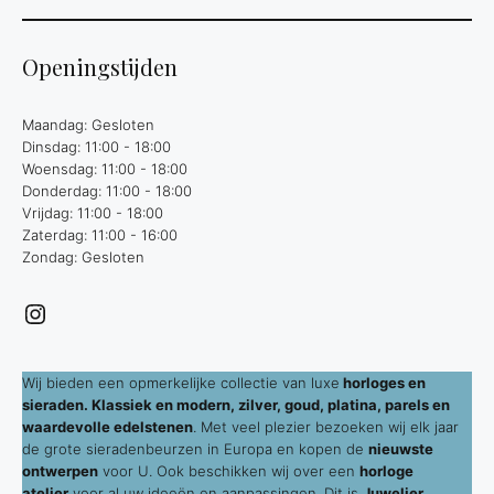
Openingstijden
Maandag: Gesloten
Dinsdag: 11:00 - 18:00
Woensdag: 11:00 - 18:00
Donderdag: 11:00 - 18:00
Vrijdag: 11:00 - 18:00
Zaterdag: 11:00 - 16:00
Zondag: Gesloten
Instagram
Wij bieden een opmerkelijke collectie van luxe
horloges en
sieraden. Klassiek en modern, zilver, goud, platina, parels en
waardevolle edelstenen
. Met veel plezier bezoeken wij elk jaar
de grote sieradenbeurzen in Europa en kopen de
nieuwste
ontwerpen
voor U. Ook beschikken wij over een
horloge
atelier
voor al uw ideeën en aanpassingen. Dit is
Juwelier