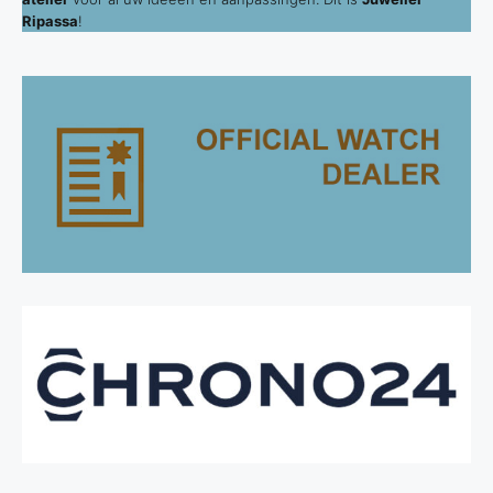
Ripassa
!