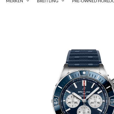
MERKEN
BREITLING
PRE-OWNED HORLOG