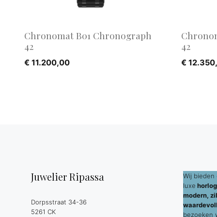
Chronomat B01 Chronograph
Chronom
42
42
€
11.200,00
€
12.350
Juwelier Ripassa
Wij bieden 
luxe
horlog
modern, zil
Dorpsstraat 34-36
waardevol
5261 CK
bezoeken wi