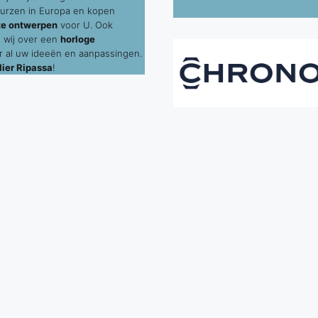
urzen in Europa en kopen
te ontwerpen
voor U. Ook
 wij over een
horloge
 al uw ideeën en aanpassingen.
ier Ripassa
!