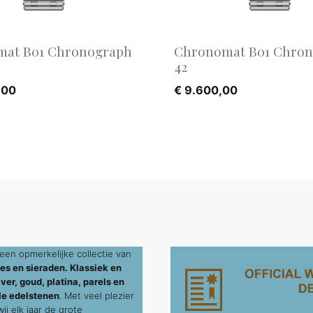
at B01 Chronograph
Chronomat B01 Chro
42
,00
€
9.600,00
een opmerkelijke collectie van
es en sieraden. Klassiek en
ver, goud, platina, parels en
le edelstenen
. Met veel plezier
j elk jaar de grote