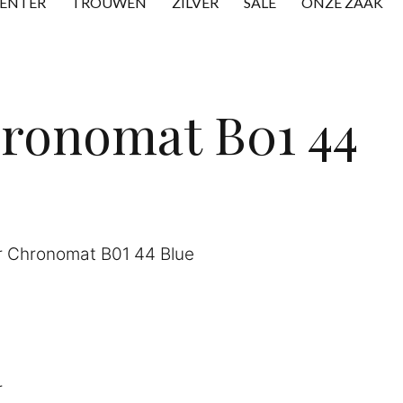
CENTER
TROUWEN
ZILVER
SALE
ONZE ZAAK
ronomat B01 44
r Chronomat B01 44 Blue
r