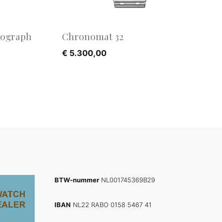
nograph
Chronomat 32
€
5.300,00
BTW-nummer
NL001745369B29
IBAN
NL22 RABO 0158 5467 41