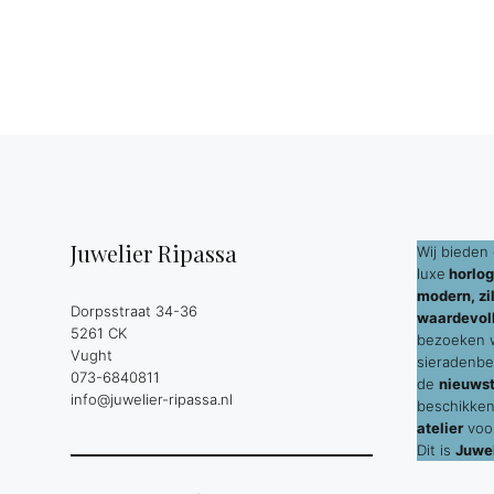
Juwelier Ripassa
Wij bieden 
luxe
horlog
modern, zil
Dorpsstraat 34-36
waardevol
5261 CK
bezoeken wi
Vught
sieradenbe
073-6840811
de
nieuws
info@juwelier-ripassa.nl
beschikken
atelier
voor
Dit is
Juwel