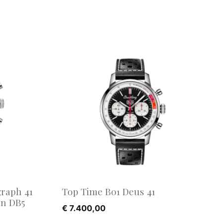
raph 41
Top Time B01 Deus 41
in DB5
€
7.400,00