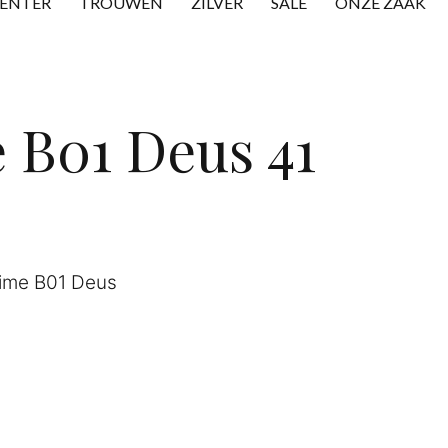
CENTER
TROUWEN
ZILVER
SALE
ONZE ZAAK
 B01 Deus 41
Time B01 Deus