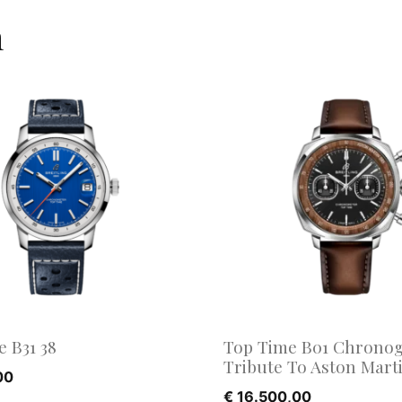
n
 B31 38
Top Time B01 Chronog
Tribute To Aston Mart
00
€
16.500,00