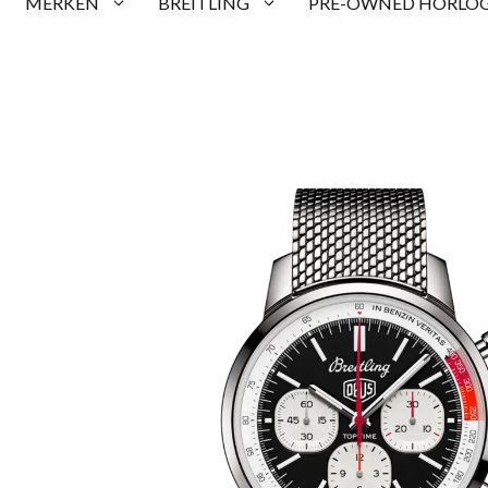
MERKEN
BREITLING
PRE-OWNED HORLOG