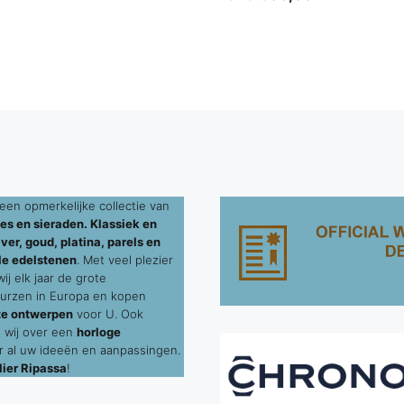
een opmerkelijke collectie van
es en sieraden. Klassiek en
ver, goud, platina, parels en
le edelstenen
. Met veel plezier
j elk jaar de grote
urzen in Europa en kopen
te ontwerpen
voor U. Ook
 wij over een
horloge
 al uw ideeën en aanpassingen.
ier Ripassa
!