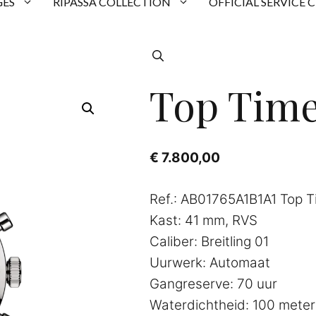
ES
RIPASSA COLLECTION
OFFICIAL SERVICE 
Top Time
€
7.800,00
Ref.: AB01765A1B1A1 Top 
Kast: 41 mm, RVS
Caliber: Breitling 01
Uurwerk: Automaat
Gangreserve: 70 uur
Waterdichtheid: 100 meter