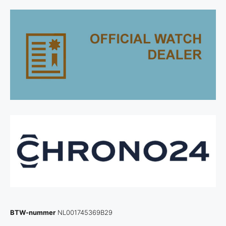
BTW-nummer
NL001745369B29