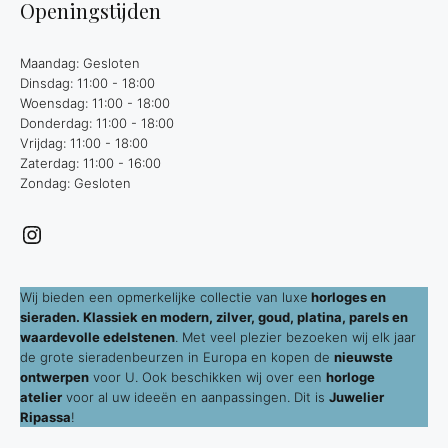
Openingstijden
Maandag: Gesloten
Dinsdag: 11:00 - 18:00
Woensdag: 11:00 - 18:00
Donderdag: 11:00 - 18:00
Vrijdag: 11:00 - 18:00
Zaterdag: 11:00 - 16:00
Zondag: Gesloten
Instagram
Wij bieden een opmerkelijke collectie van luxe
horloges en
sieraden. Klassiek en modern, zilver, goud, platina, parels en
waardevolle edelstenen
. Met veel plezier bezoeken wij elk jaar
de grote sieradenbeurzen in Europa en kopen de
nieuwste
ontwerpen
voor U. Ook beschikken wij over een
horloge
atelier
voor al uw ideeën en aanpassingen. Dit is
Juwelier
Ripassa
!