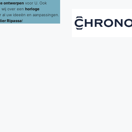
te ontwerpen
voor U. Ook
 wij over een
horloge
 al uw ideeën en aanpassingen.
ier Ripassa
!