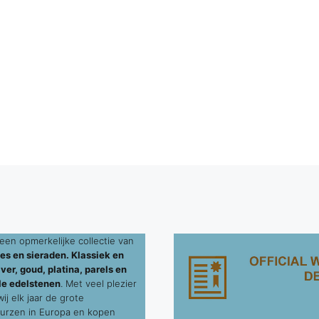
een opmerkelijke collectie van
es en sieraden. Klassiek en
ver, goud, platina, parels en
le edelstenen
. Met veel plezier
j elk jaar de grote
urzen in Europa en kopen