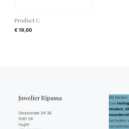
Product C
€
19,00
Juwelier Ripassa
Wij bieden 
luxe
horlog
modern, zil
Dorpsstraat 34-36
waardevol
5261 CK
bezoeken wi
Vught
sieradenbe