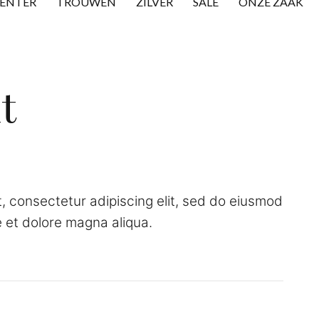
CENTER
TROUWEN
ZILVER
SALE
ONZE ZAAK
t
, consectetur adipiscing elit, sed do eiusmod
e et dolore magna aliqua.