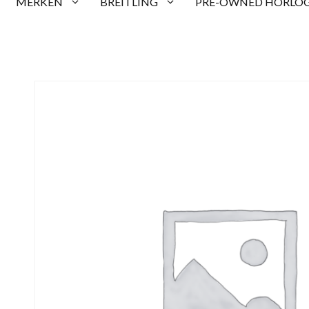
MERKEN
BREITLING
PRE-OWNED HORLOG