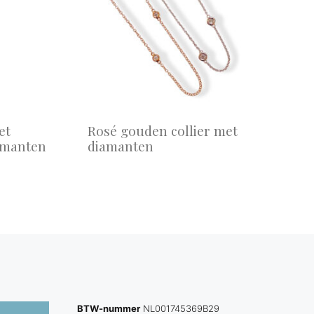
et
Rosé gouden collier met
amanten
diamanten
BTW-nummer
NL001745369B29