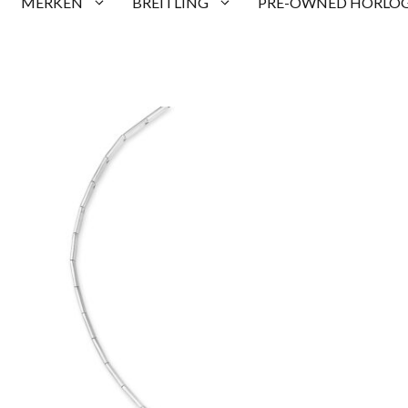
MERKEN
BREITLING
PRE-OWNED HORLOG