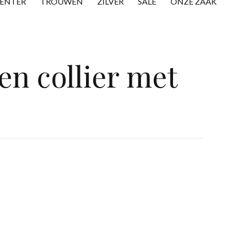
CENTER
TROUWEN
ZILVER
SALE
ONZE ZAAK
en collier met