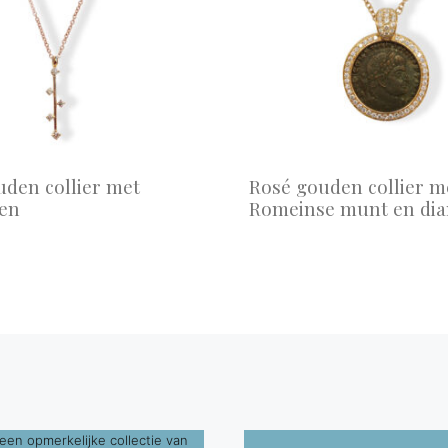
den collier met
Rosé gouden collier m
en
Romeinse munt en di
een opmerkelijke collectie van