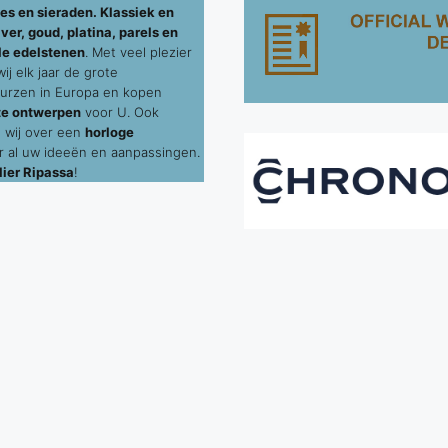
es en sieraden. Klassiek en
ver, goud, platina, parels en
le edelstenen
. Met veel plezier
j elk jaar de grote
urzen in Europa en kopen
te ontwerpen
voor U. Ook
 wij over een
horloge
 al uw ideeën en aanpassingen.
ier Ripassa
!