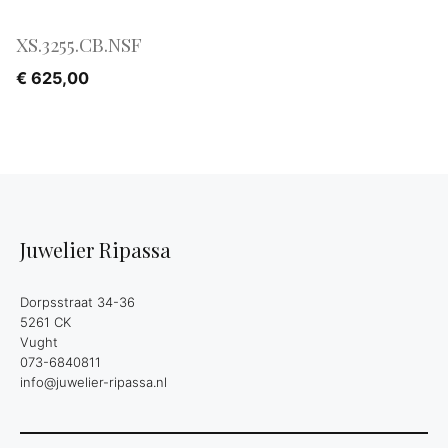
XS.3255.CB.NSF
€
625,00
Juwelier Ripassa
Dorpsstraat 34-36
5261 CK
Vught
073-6840811
info@juwelier-ripassa.nl