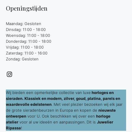
Openingstijden
Maandag: Gesloten
Dinsdag: 11:00 - 18:00
Woensdag: 11:00 - 18:00
Donderdag: 11:00 - 18:00
Vrijdag: 11:00 - 18:00
Zaterdag: 11:00 - 16:00
Zondag: Gesloten
Instagram
Wij bieden een opmerkelijke collectie van luxe
horloges en
sieraden. Klassiek en modern, zilver, goud, platina, parels en
waardevolle edelstenen
. Met veel plezier bezoeken wij elk jaar
de grote sieradenbeurzen in Europa en kopen de
nieuwste
ontwerpen
voor U. Ook beschikken wij over een
horloge
atelier
voor al uw ideeën en aanpassingen. Dit is
Juwelier
Ripassa
!