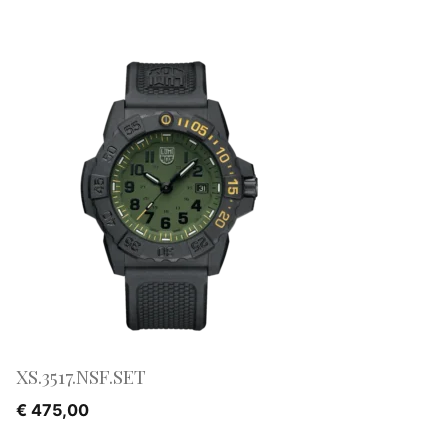
XS.3517.NSF.SET
€
475,00