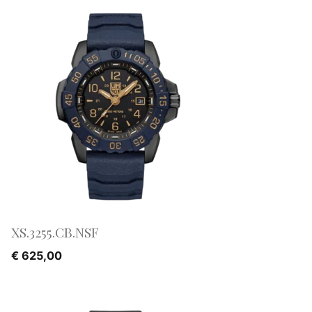
XS.3255.CB.NSF
€
625,00