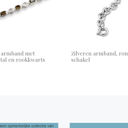
n armband met
Zilveren armband, ro
tal en rookkwarts
schakel
een opmerkelijke collectie van