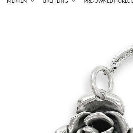
MERKEN
BREITLING
PRE-OWNED HORLOG