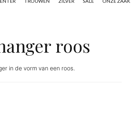
CENTER
TROUWEN
ZILVER
SALE
ONZE ZAAK
 hanger roos
ger in de vorm van een roos.