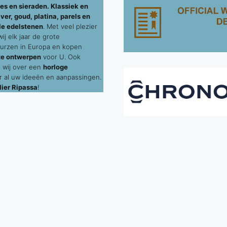
es en sieraden. Klassiek en
ver, goud, platina, parels en
le edelstenen
. Met veel plezier
j elk jaar de grote
urzen in Europa en kopen
te ontwerpen
voor U. Ook
 wij over een
horloge
 al uw ideeën en aanpassingen.
ier Ripassa
!