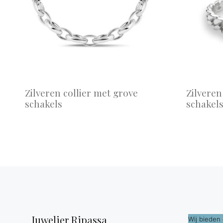
Zilveren collier met grove
Zilvere
schakels
schakel
Juwelier Ripassa
Wij bieden 