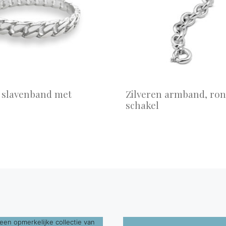
n slavenband met
Zilveren armband, ro
s
schakel
een opmerkelijke collectie van