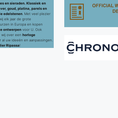
es en sieraden. Klassiek en
ver, goud, platina, parels en
le edelstenen
. Met veel plezier
j elk jaar de grote
urzen in Europa en kopen
te ontwerpen
voor U. Ook
 wij over een
horloge
 al uw ideeën en aanpassingen.
ier Ripassa
!