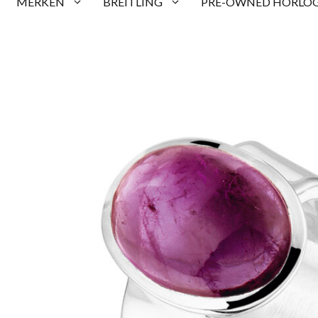
MERKEN
BREITLING
PRE-OWNED HORLOG