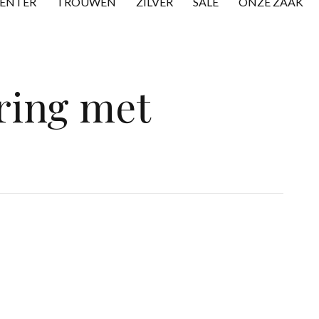
CENTER
TROUWEN
ZILVER
SALE
ONZE ZAAK
 ring met