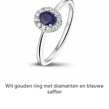
Wit gouden ring met diamanten en blauwe
saffier