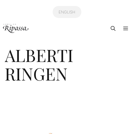
Ga
naar
ENGLISH
de
Me
inhoud
ALBERTI
RINGEN