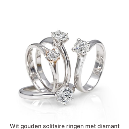
Wit gouden solitaire ringen met diamant