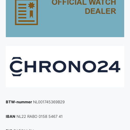
BTW-nummer
NL001745369B29
IBAN
NL22 RABO 0158 5467 41