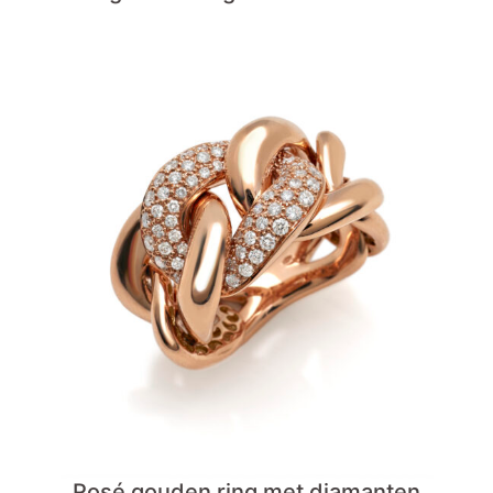
Rosé gouden ring met diamanten