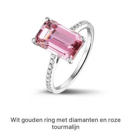
Wit gouden ring met diamanten en roze
tourmalijn