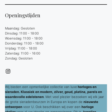
Openingstijden
Maandag: Gesloten
Dinsdag: 11:00 - 18:00
Woensdag: 11:00 - 18:00
Donderdag: 11:00 - 18:00
Vrijdag: 11:00 - 18:00
Zaterdag: 11:00 - 16:00
Zondag: Gesloten
Instagram
Wij bieden een opmerkelijke collectie van luxe
horloges en
sieraden. Klassiek en modern, zilver, goud, platina, parels en
waardevolle edelstenen
. Met veel plezier bezoeken wij elk jaar
de grote sieradenbeurzen in Europa en kopen de
nieuwste
ontwerpen
voor U. Ook beschikken wij over een
horloge
atelier
voor al uw ideeën en aanpassingen. Dit is
Juwelier