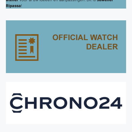
Ripassa
!