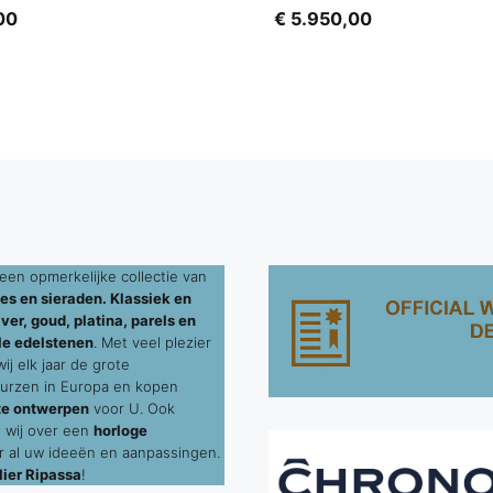
00
€
5.950,00
een opmerkelijke collectie van
es en sieraden. Klassiek en
ver, goud, platina, parels en
le edelstenen
. Met veel plezier
j elk jaar de grote
urzen in Europa en kopen
te ontwerpen
voor U. Ook
 wij over een
horloge
 al uw ideeën en aanpassingen.
ier Ripassa
!