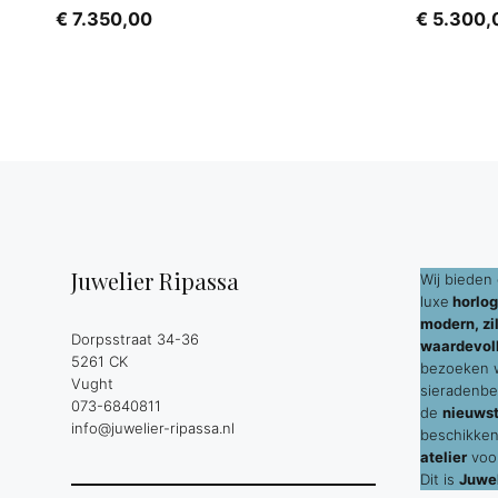
€
7.350,00
€
5.300,
Juwelier Ripassa
Wij bieden 
luxe
horlog
modern, zil
Dorpsstraat 34-36
waardevol
5261 CK
bezoeken wi
Vught
sieradenbe
073-6840811
de
nieuws
info@juwelier-ripassa.nl
beschikken
atelier
voor
Dit is
Juwel