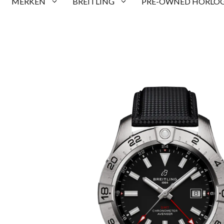
MERKEN
BREITLING
PRE-OWNED HORLOG