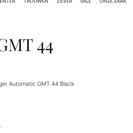
CENTER
TROUWEN
ZILVER
SALE
ONZE ZAAK
 GMT 44
ger Automatic GMT 44 Black
r