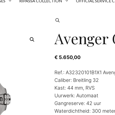
ES
RIPASSA COLLECTION
OFFICIAL SERVICE 
Avenger
€
5.650,00
Ref.: A32320101B1X1 Aven
Caliber: Breitling 32
Kast: 44 mm, RVS
Uurwerk: Automaat
Gangreserve: 42 uur
Waterdichtheid: 300 mete