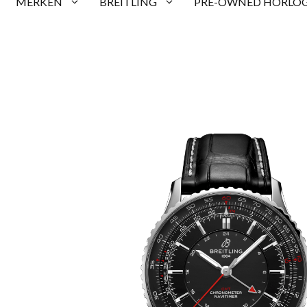
MERKEN
BREITLING
PRE-OWNED HORLOG