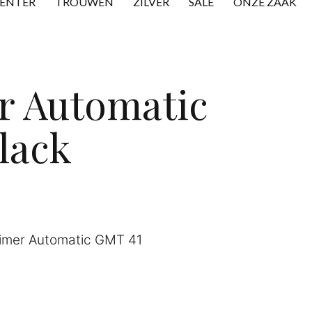
CENTER
TROUWEN
ZILVER
SALE
ONZE ZAAK
r Automatic
lack
timer Automatic GMT 41