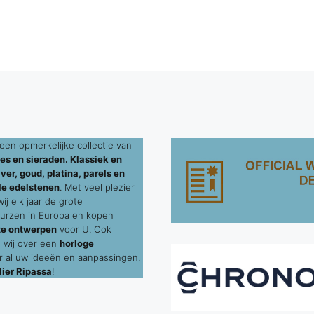
een opmerkelijke collectie van
es en sieraden. Klassiek en
ver, goud, platina, parels en
le edelstenen
. Met veel plezier
j elk jaar de grote
urzen in Europa en kopen
te ontwerpen
voor U. Ook
 wij over een
horloge
 al uw ideeën en aanpassingen.
ier Ripassa
!