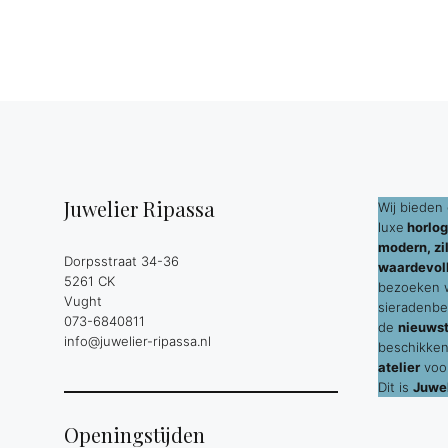
Juwelier Ripassa
Wij bieden 
luxe
horlog
modern, zil
Dorpsstraat 34-36
waardevol
5261 CK
bezoeken wi
Vught
sieradenbe
073-6840811
de
nieuws
info@juwelier-ripassa.nl
beschikken
atelier
voor
Dit is
Juwel
Openingstijden