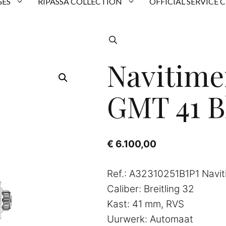
ES
RIPASSA COLLECTION
OFFICIAL SERVICE 
Navitime
GMT 41 B
€
6.100,00
Ref.: A32310251B1P1 Navi
Caliber: Breitling 32
Kast: 41 mm, RVS
Uurwerk: Automaat