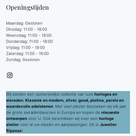
Openingstijden
Maandag: Gesloten
Dinsdag: 11:00 - 18:00
Woensdag: 11:00 - 18:00
Donderdag: 11:00 - 18:00
Vrijdag: 11:00 - 18:00
Zaterdag: 11:00 - 16:00
Zondag: Gesloten
Instagram
Wij bieden een opmerkelijke collectie van luxe
horloges en
sieraden. Klassiek en modern, zilver, goud, platina, parels en
waardevolle edelstenen
. Met veel plezier bezoeken wij elk jaar
de grote sieradenbeurzen in Europa en kopen de
nieuwste
ontwerpen
voor U. Ook beschikken wij over een
horloge
atelier
voor al uw ideeën en aanpassingen. Dit is
Juwelier
Ripassa
!