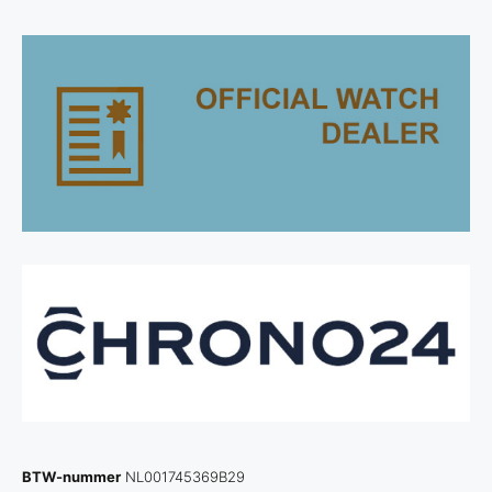
BTW-nummer
NL001745369B29