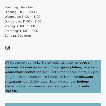
Maandag: Gesloten
Dinsdag: 11:00 - 18:00
Woensdag: 11:00 - 18:00
Donderdag: 11:00 - 18:00
Vrijdag: 11:00 - 18:00
Zaterdag: 11:00 - 16:00
Zondag: Gesloten
Instagram
Wij bieden een opmerkelijke collectie van luxe
horloges en
sieraden. Klassiek en modern, zilver, goud, platina, parels en
waardevolle edelstenen
. Met veel plezier bezoeken wij elk jaar
de grote sieradenbeurzen in Europa en kopen de
nieuwste
ontwerpen
voor U. Ook beschikken wij over een
horloge
atelier
voor al uw ideeën en aanpassingen. Dit is
Juwelier
Ripassa
!