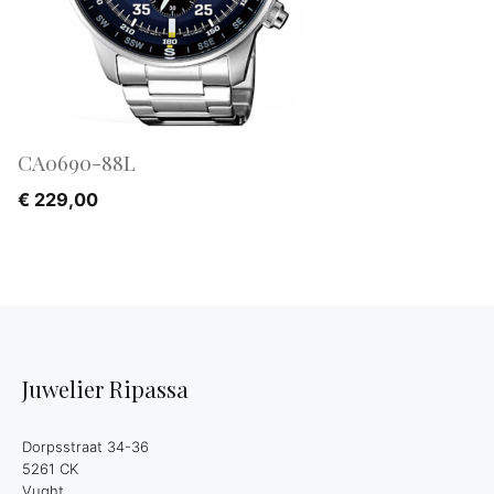
CA0690-88L
€
229,00
Juwelier Ripassa
Dorpsstraat 34-36
5261 CK
Vught