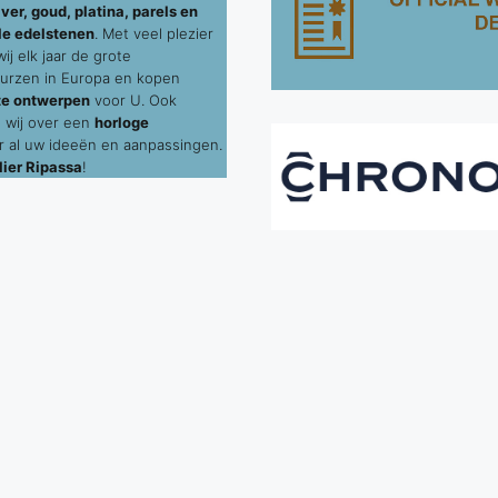
ver, goud, platina, parels en
le edelstenen
. Met veel plezier
j elk jaar de grote
urzen in Europa en kopen
te ontwerpen
voor U. Ook
 wij over een
horloge
 al uw ideeën en aanpassingen.
ier Ripassa
!