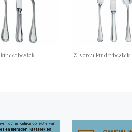
 kinderbestek
Zilveren kinderbestek
een opmerkelijke collectie van
es en sieraden. Klassiek en