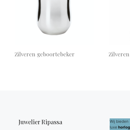
Zilveren geboortebeker
Zilveren
Juwelier Ripassa
Wij bieden 
luxe
horlog