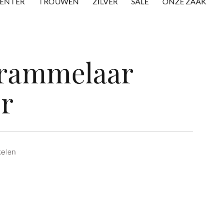
CENTER
TROUWEN
ZILVER
SALE
ONZE ZAAK
 rammelaar
r
kelen