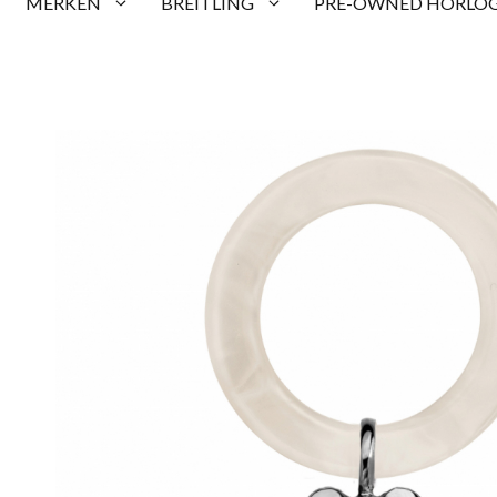
MERKEN
BREITLING
PRE-OWNED HORLOG