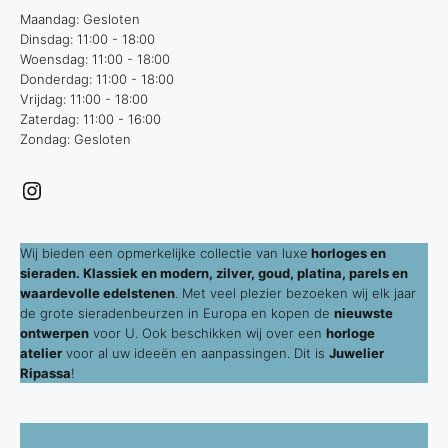
Maandag: Gesloten
Dinsdag: 11:00 - 18:00
Woensdag: 11:00 - 18:00
Donderdag: 11:00 - 18:00
Vrijdag: 11:00 - 18:00
Zaterdag: 11:00 - 16:00
Zondag: Gesloten
Instagram
Wij bieden een opmerkelijke collectie van luxe
horloges en
sieraden. Klassiek en modern, zilver, goud, platina, parels en
waardevolle edelstenen
. Met veel plezier bezoeken wij elk jaar
de grote sieradenbeurzen in Europa en kopen de
nieuwste
ontwerpen
voor U. Ook beschikken wij over een
horloge
atelier
voor al uw ideeën en aanpassingen. Dit is
Juwelier
Ripassa
!