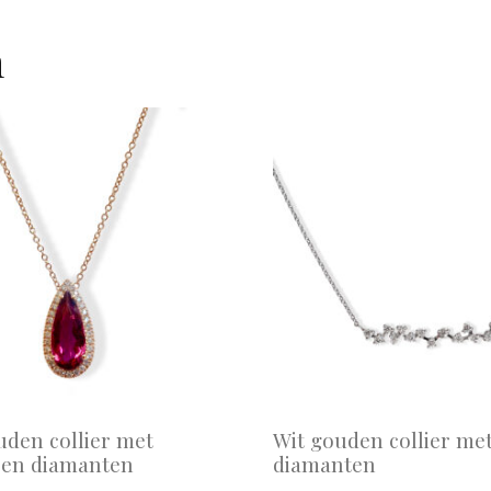
n
den collier met
Wit gouden collier me
t en diamanten
diamanten