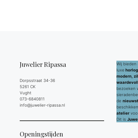
Juwelier Ripassa
Wij bieden 
luxe
horlog
modern, zil
Dorpsstraat 34-36
waardevol
5261 CK
bezoeken wi
Vught
sieradenbe
073-6840811
de
nieuws
info@juwelier-ripassa.nl
beschikken
atelier
voor
Dit is
Juwel
Openingstijden