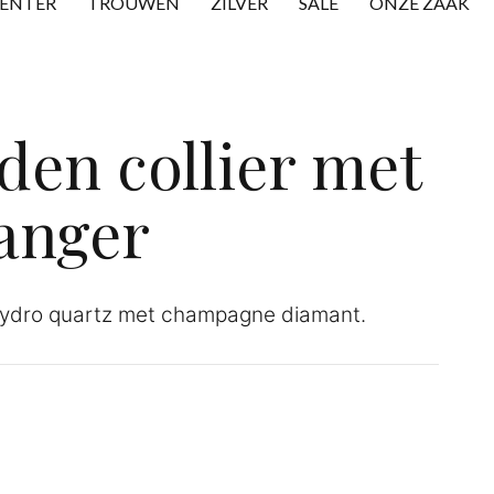
CENTER
TROUWEN
ZILVER
SALE
ONZE ZAAK
den collier met
anger
n hydro quartz met champagne diamant.