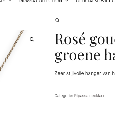
ES
RIPASSA COLLECTION
OFFICIAL SERVICE 
Rosé gou
groene h
Zeer stijlvolle hanger va
Categorie:
Ripassa necklaces