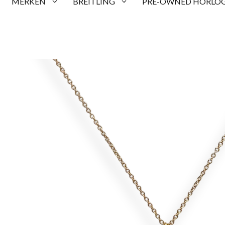
MERKEN
BREITLING
PRE-OWNED HORLOG