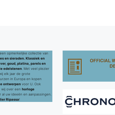
een opmerkelijke collectie van
es en sieraden. Klassiek en
ver, goud, platina, parels en
le edelstenen
. Met veel plezier
j elk jaar de grote
urzen in Europa en kopen
te ontwerpen
voor U. Ook
 wij over een
horloge
 al uw ideeën en aanpassingen.
ier Ripassa
!