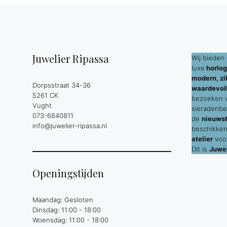
Juwelier Ripassa
Wij bieden 
luxe
horlog
modern, zil
Dorpsstraat 34-36
waardevol
5261 CK
bezoeken wi
Vught
sieradenbe
073-6840811
de
nieuws
info@juwelier-ripassa.nl
beschikken
atelier
voor
Dit is
Juwel
Openingstijden
Maandag: Gesloten
Dinsdag: 11:00 - 18:00
Woensdag: 11:00 - 18:00