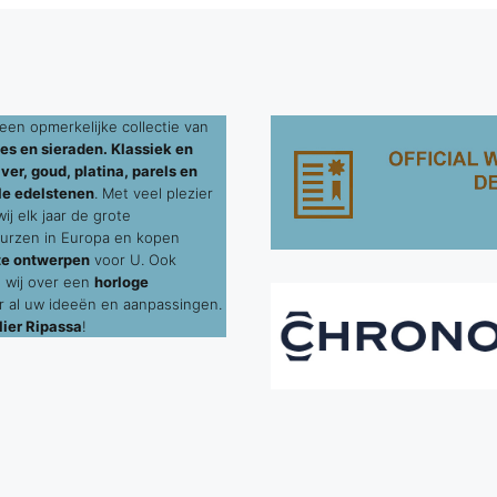
een opmerkelijke collectie van
es en sieraden. Klassiek en
ver, goud, platina, parels en
le edelstenen
. Met veel plezier
j elk jaar de grote
urzen in Europa en kopen
te ontwerpen
voor U. Ook
 wij over een
horloge
 al uw ideeën en aanpassingen.
ier Ripassa
!