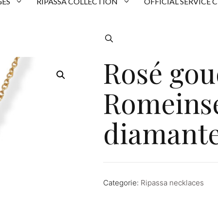
ES
RIPASSA COLLECTION
OFFICIAL SERVICE 
Rosé gou
Romeins
diamant
Categorie:
Ripassa necklaces