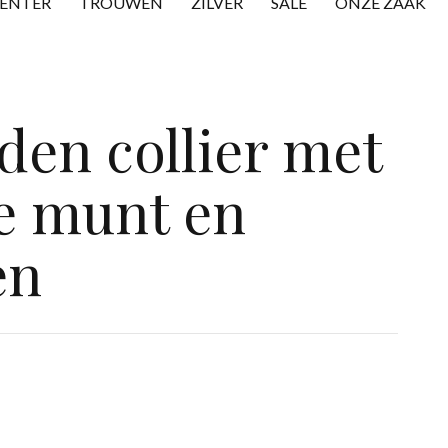
CENTER
TROUWEN
ZILVER
SALE
ONZE ZAAK
den collier met
e munt en
en