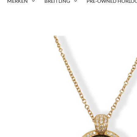
MERKEN
BREITLING
PRE-OWNED HORLOG