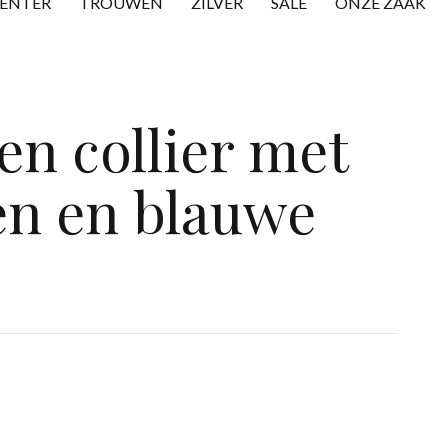
CENTER
TROUWEN
ZILVER
SALE
ONZE ZAAK
en collier met
n en blauwe