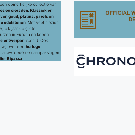
een opmerkelijke collectie van
es en sieraden. Klassiek en
ver, goud, platina, parels en
le edelstenen
. Met veel plezier
j elk jaar de grote
urzen in Europa en kopen
te ontwerpen
voor U. Ook
 wij over een
horloge
 al uw ideeën en aanpassingen.
ier Ripassa
!