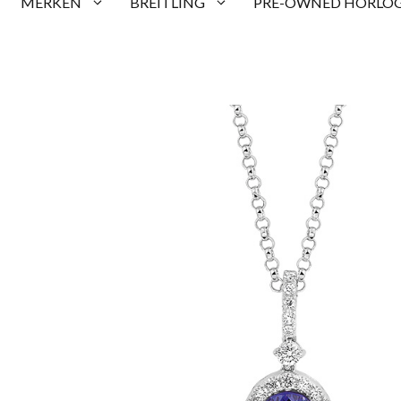
MERKEN
BREITLING
PRE-OWNED HORLOG