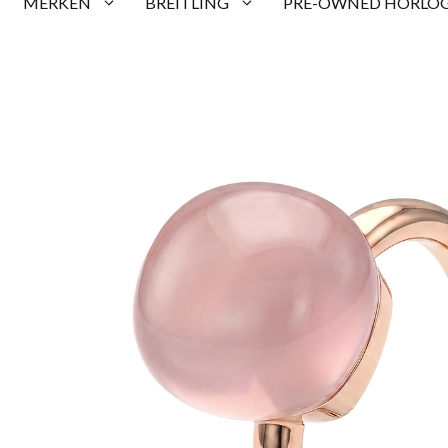
MERKEN
BREITLING
PRE-OWNED HORLOG