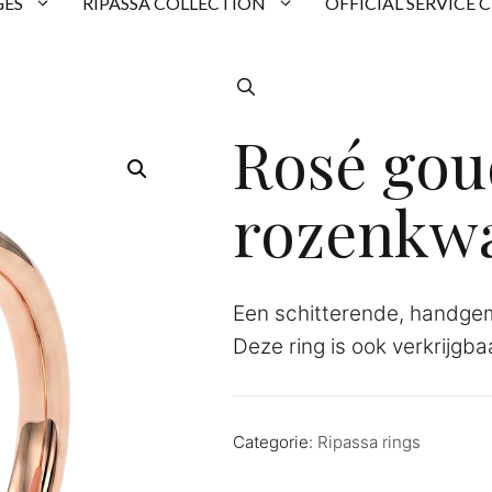
ES
RIPASSA COLLECTION
OFFICIAL SERVICE 
Rosé gou
rozenkwa
Een schitterende, handge
Deze ring is ook verkrijgb
Categorie:
Ripassa rings