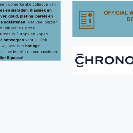
een opmerkelijke collectie van
es en sieraden. Klassiek en
ver, goud, platina, parels en
le edelstenen
. Met veel plezier
j elk jaar de grote
urzen in Europa en kopen
te ontwerpen
voor U. Ook
 wij over een
horloge
 al uw ideeën en aanpassingen.
ier Ripassa
!