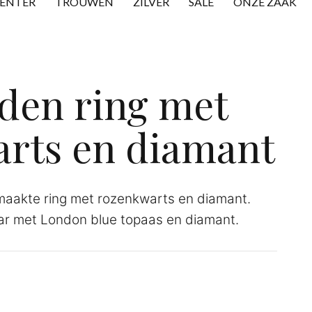
CENTER
TROUWEN
ZILVER
SALE
ONZE ZAAK
den ring met
rts en diamant
maakte ring met rozenkwarts en diamant.
aar met London blue topaas en diamant.