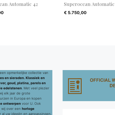
ean Automatic 42
Superocean Automatic
00
€
5.750,00
een opmerkelijke collectie van
es en sieraden. Klassiek en
ver, goud, platina, parels en
le edelstenen
. Met veel plezier
j elk jaar de grote
urzen in Europa en kopen
te ontwerpen
voor U. Ook
 wij over een
horloge
 al uw ideeën en aanpassingen.