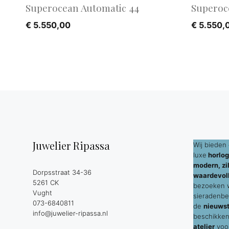
Superocean Automatic 44
Superoc
€
5.550,00
€
5.550,
Juwelier Ripassa
Wij bieden 
luxe
horlog
modern, zil
Dorpsstraat 34-36
waardevol
5261 CK
bezoeken wi
Vught
sieradenbe
073-6840811
de
nieuws
info@juwelier-ripassa.nl
beschikken
atelier
voor