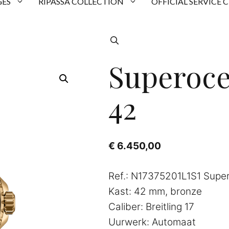
ES
RIPASSA COLLECTION
OFFICIAL SERVICE 
Superoce
42
€
6.450,00
Ref.: N17375201L1S1 Supe
Kast: 42 mm, bronze
Caliber: Breitling 17
Uurwerk: Automaat