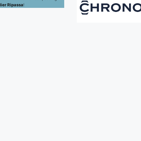
ier Ripassa
!