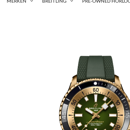
MERKEN
BREITLING
PRE-OWNED HORLOG