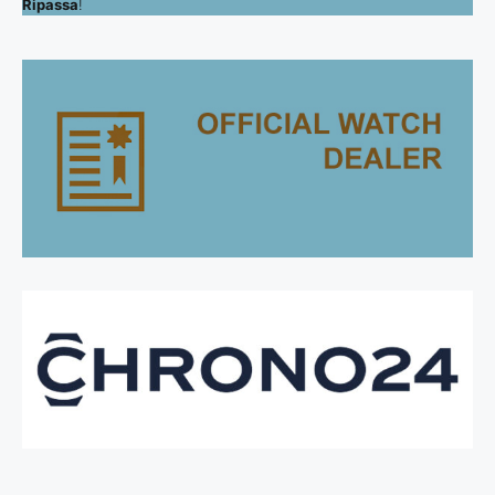
Ripassa
!